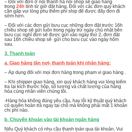
– Đối với đơn ở nội thành hà nội shop sẽ giao hàng
trong
24h
tính từ giờ đặt hàng. Đối với các đơn quý khách
cần gấp vui lòng phụ thêm phí ship để được đẩy đơn đi
sớm hơn.
– Đối với các đơn gửi bưu cục những đơn đặt trước 16h
chiều shop sẽ gửi luôn trong ngày trừ ngày chủ nhật bên
bưu cục nghỉ đơn sẽ được gửi vào ngày thứ 2, đơn đặt
sau 16h chiều shop sẽ gửi cho bưu cục vào ngày hôm
sau.
3. Thanh toán
a. Giao hàng tận nơi- thanh toán khi nhận hàng:
– Áp dụng đối với mọi đơn hàng trong phạm vi giao hàng .
– Khi shipper giao hàng, xin quý khách hàng vui lòng kiểm
tra lại kích thước hộp, số lượng và chất lượng của hàng
hóa cùng nhân viên chúng tôi.
-Hàng hóa không đúng yêu cầu, hay lỗi kỹ thuật quý khách
có quyền hoàn trả ngay tại chỗ mà không phải mất 1 khoản
chi phí nào.
b. Chuyển khoản vào tài khoản ngân hàng
Nếu Quý khách có nhu cầu thanh toán qua tài khoản, Vui