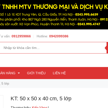
Tư vấn:
0912959866
|
Hotline:
0942099386
BÁN HÀNG
GIỚI THIỆU
LIÊN HỆ
 5 lớp
KT: 50 x 50 x 40 cm, 5 lớp
Thương hiệu
:
Kiến Vàng
|