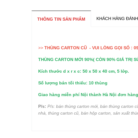
KHÁCH HÀNG ĐÁNH
THÔNG TIN SẢN PHẨM
>>
THÙNG CARTON CŨ - VUI LÒNG GỌI SỐ : 09
THÙNG CARTON MỚI 90%( CÒN 90% GIÁ TRỊ S
Kích thước d x r x c: 50 x 50 x 40 cm, 5 lớp.
Số lượng bán tối thiểu: 10 thùng
Giao hàng miễn phí Nội thành Hà Nội đơn hàng
P/s:
P/s: bán thùng carton mới, bán thùng carton c
nhà, thùng carton cũ, bán hộp carton, sản xuất thù