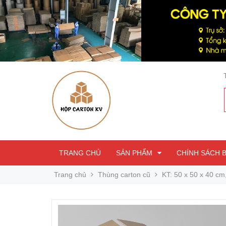
TRANG CHỦ
SẢN PHẨM
CHÍNH SÁCH 
Trang chủ
Thùng carton cũ
KT: 50 x 50 x 40 cm,