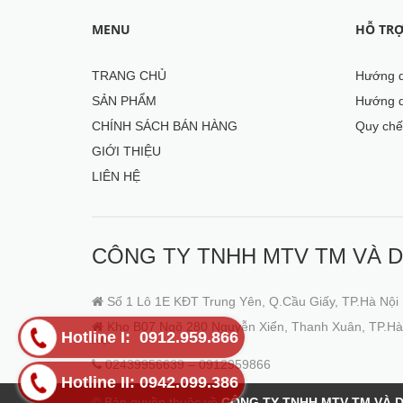
MENU
HỖ TR
TRANG CHỦ
Hướng d
SẢN PHẨM
Hướng d
CHÍNH SÁCH BÁN HÀNG
Quy chế
GIỚI THIỆU
LIÊN HỆ
CÔNG TY TNHH MTV TM VÀ D
Số 1 Lô 1E KĐT Trung Yên, Q.Cầu Giấy, TP.Hà Nội
Kho B07 Ngõ 280 Nguyễn Xiển, Thanh Xuân, TP.Hà
Hotline I: 0912.959.866
Nội
02439956639 – 0912959866
Hotline II: 0942.099.386
© Bản quyền thuộc về
CÔNG TY TNHH MTV TM VÀ D