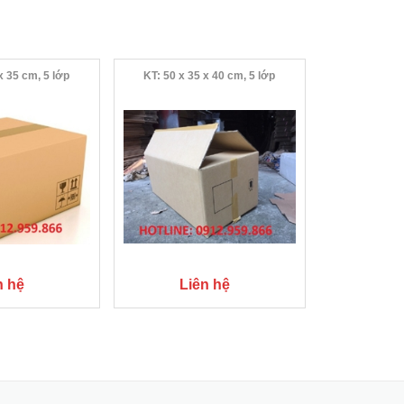
x 35 cm, 5 lớp
KT: 50 x 35 x 40 cm, 5 lớp
KT: 40 x 3
n hệ
Liên hệ
Li