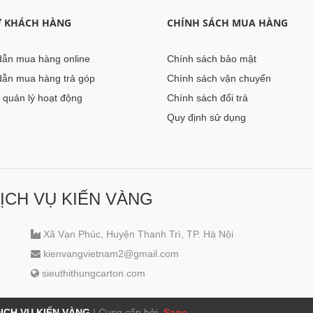
Ợ KHÁCH HÀNG
CHÍNH SÁCH MUA HÀNG
ẫn mua hàng online
Chính sách bảo mật
ẫn mua hàng trả góp
Chính sách vận chuyển
 quản lý hoạt động
Chính sách đổi trả
Quy định sử dụng
ỊCH VỤ KIẾN VÀNG
Xã Vạn Phúc, Huyện Thanh Trì, TP. Hà Nội
kienvangvietnam2@gmail.com
sieuthithungcarton.com
ỊCH VỤ KIẾN VÀNG
|
Cung cấp bởi
Sapo