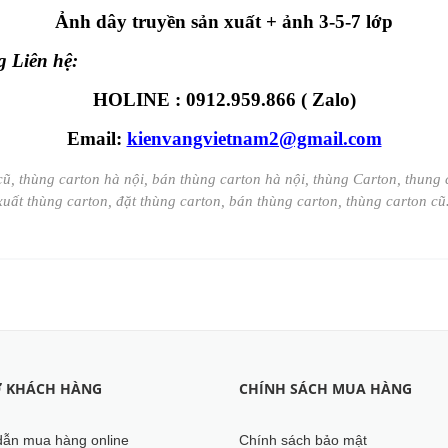
Ảnh dây truyền sản xuất + ảnh 3-5-7 lớp
g Liên hệ:
HOLINE : 0912.959.866 ( Zalo)
Email:
kienvangvietnam2@gmail.com
cũ, thùng carton hà nội, bán thùng carton hà nội, thùng Carton, thung
xuất thùng carton, đặt thùng carton, bán thùng carton, thùng carton c
Ợ KHÁCH HÀNG
CHÍNH SÁCH MUA HÀNG
ẫn mua hàng online
Chính sách bảo mật