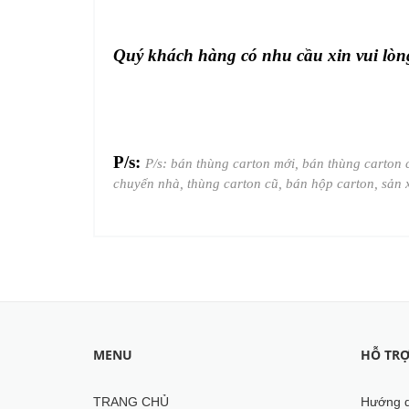
Quý khách hàng có nhu cầu xin vui lòn
P/s:
P/s: bán thùng carton mới, bán thùng carton 
chuyển nhà, thùng carton cũ, bán hộp carton, sản 
MENU
HỖ TR
TRANG CHỦ
Hướng d