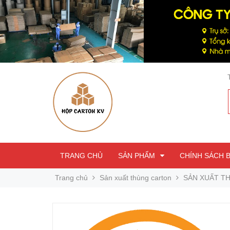
TRANG CHỦ
SẢN PHẨM
CHÍNH SÁCH 
Trang chủ
Sản xuất thùng carton
SẢN XUẤT T