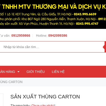
Tư vấn:
0912959866
|
Hotline:
0942099386
BÁN HÀNG
GIỚI THIỆU
LIÊN HỆ
HÙNG CARTON
SẢN XUẤT THÙNG CARTON
Thương hiệu
:
Chưa cập nhật
|